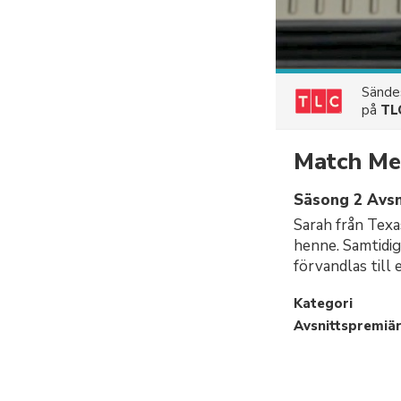
Sänd
på
TL
Match Me
Säsong 2 Avsn
Sarah från Texa
henne. Samtidig
förvandlas till
Kategori
Avsnittspremiä