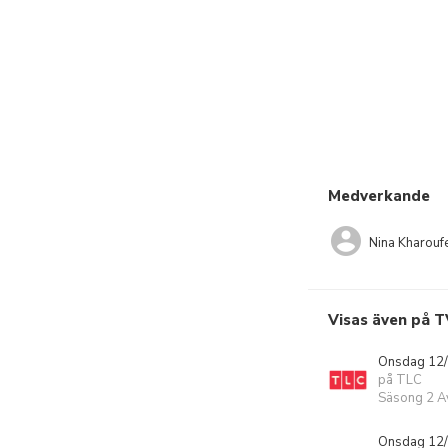
Medverkande
Nina Kharouf
Visas även på T
Onsdag 12/
på TLC
Säsong 2 Av
Onsdag 12/