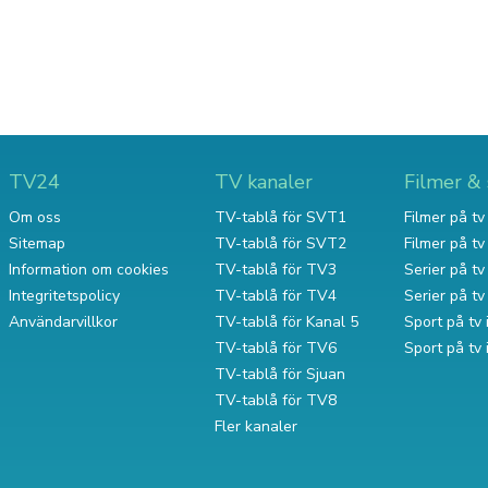
TV24
TV kanaler
Filmer & 
Om oss
TV-tablå för SVT1
Filmer på tv 
Sitemap
TV-tablå för SVT2
Filmer på t
Information om cookies
TV-tablå för TV3
Serier på tv 
Integritetspolicy
TV-tablå för TV4
Serier på t
Användarvillkor
TV-tablå för Kanal 5
Sport på tv 
TV-tablå för TV6
Sport på tv
TV-tablå för Sjuan
TV-tablå för TV8
Fler kanaler