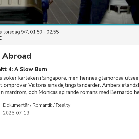
es
torsdag 9/7, 01:50 - 02:55
C
 Abroad
itt 4: A Slow Burn
s söker kärleken i Singapore, men hennes glamorösa utsee
t omprövar Victoria sina dejtingstandarder. Ambers irländsk
 en mardröm, och Monicas spirande romans med Bernardo het
Dokumentär / Romantik / Reality
r
2025-07-13