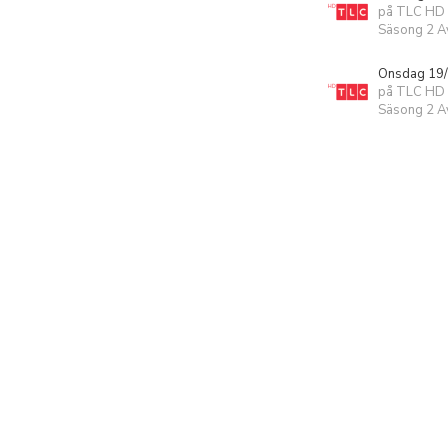
på TLC HD
Säsong 2 Av
Onsdag 19/
på TLC HD
Säsong 2 Av