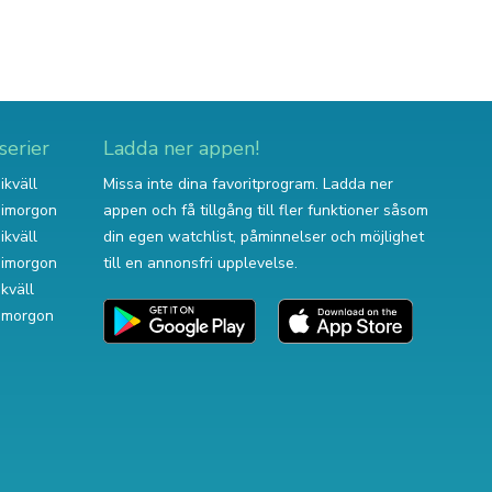
serier
Ladda ner appen!
ikväll
Missa inte dina favoritprogram. Ladda ner
v imorgon
appen och få tillgång till fler funktioner såsom
ikväll
din egen watchlist, påminnelser och möjlighet
v imorgon
till en annonsfri upplevelse.
ikväll
 imorgon