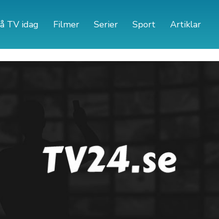
å TV idag
Filmer
Serier
Sport
Artiklar