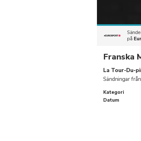
Sänd
på
Eu
Franska 
La Tour-Du-pi
Sändningar frå
Kategori
Datum