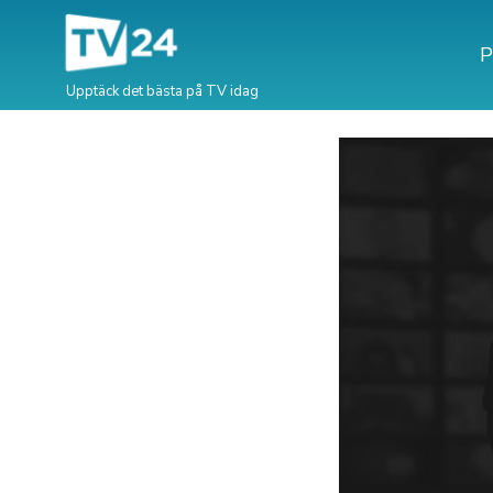
P
Upptäck det bästa på TV idag