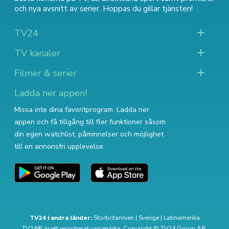
och nya avsnitt av serier
. Hoppas du gillar tjänsten!
TV24
TV kanaler
Filmer & serier
Ladda ner appen!
Missa inte dina favoritprogram. Ladda ner
appen och få tillgång till fler funktioner såsom
din egen watchlist, påminnelser och möjlighet
till en annonsfri upplevelse.
TV24 i andra länder:
Storbritannien
|
Sverige
|
Latinamerika
TV24® är ett registrerat varumärke. Copyright © TV24 Group AB.