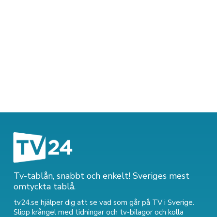
Tv-tablån, snabbt och enkelt! Sveriges mest
omtyckta tablå.
tv24.se hjälper dig att se vad som går på TV i Sverige.
Slipp krångel med tidningar och tv-bilagor och kolla