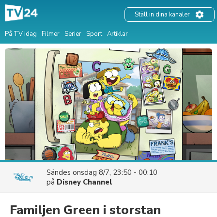
Ställ in dina kanaler
På TV idag
Filmer
Serier
Sport
Artiklar
Sändes
onsdag 8/7, 23:50 - 00:10
på
Disney Channel
Familjen Green i storstan