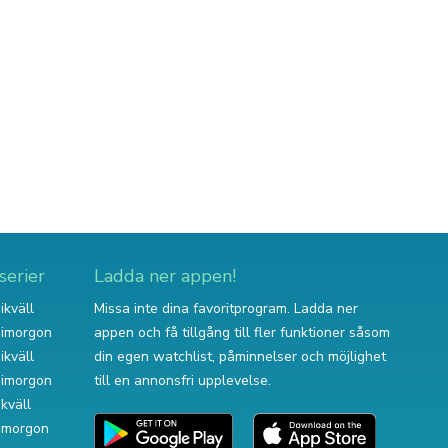
serier
Ladda ner appen!
ikväll
Missa inte dina favoritprogram. Ladda ner
v imorgon
appen och få tillgång till fler funktioner såsom
ikväll
din egen watchlist, påminnelser och möjlighet
v imorgon
till en annonsfri upplevelse.
ikväll
 imorgon