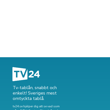
Tv-tablån, snabbt och
enkelt! Sveriges mest
omtyckta tablå.
tv24.se hjälper dig att se vad som