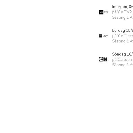
Imorgon, 0
på Yle TV2
Säsong 1 Av
Lördag 15/
på Yle Tee
Säsong 1 Av
Söndag 16/
på Cartoon
Säsong 1 Av