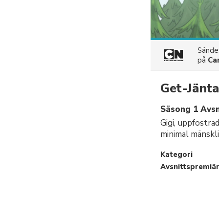
Sänd
på
Ca
Get-Jänt
Säsong 1 Avsn
Gigi, uppfostrad
minimal mänskli
Kategori
Avsnittspremiä