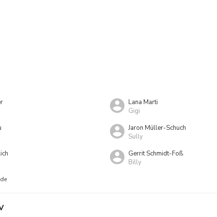
r
Lana Marti
Gigi
u
Jaron Müller-Schuch
Sully
ich
Gerrit Schmidt-Foß
Billy
nde
V