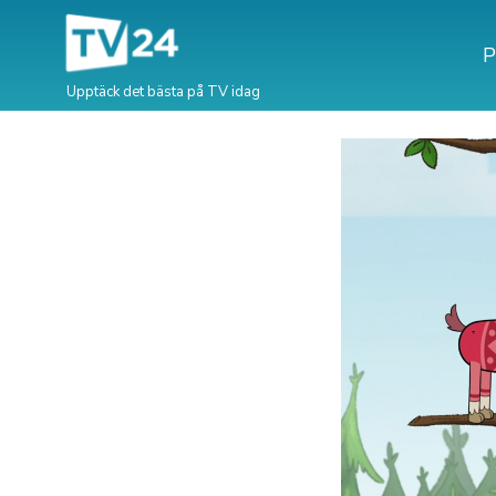
P
Upptäck det bästa på TV idag