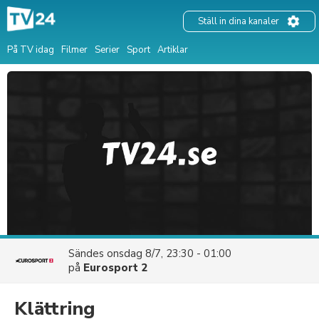
Ställ in dina kanaler
På TV idag
Filmer
Serier
Sport
Artiklar
Sändes
onsdag 8/7, 23:30 - 01:00
på
Eurosport 2
Klättring