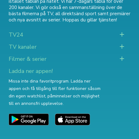
istället tablån på nätet. Vi har 7-dagars tablå för över
200 kanaler. Vi gör också en sammanställning över
de
bästa filmerna på TV
,
all direktsänd sport
samt
premiärer
och nya avsnitt av serier
. Hoppas du gillar tjänsten!
TV24
TV kanaler
Filmer & serier
Ladda ner appen!
Missa inte dina favoritprogram. Ladda ner
appen och få tillgång till fler funktioner såsom
din egen watchlist, påminnelser och möjlighet
till en annonsfri upplevelse.