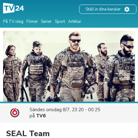
Ställ in dina kanaler
På TV idag
Filmer
Serier
Sport
Artiklar
Sändes
onsdag 8/7, 23:20 - 00:25
på
TV6
SEAL Team