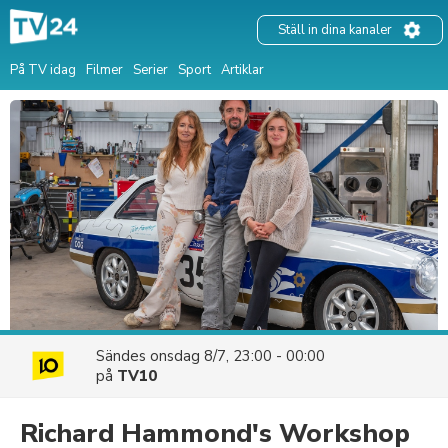
Ställ in dina kanaler
På TV idag
Filmer
Serier
Sport
Artiklar
Sändes
onsdag 8/7, 23:00 - 00:00
på
TV10
Richard Hammond's Workshop