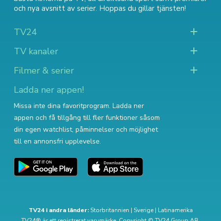
och nya avsnitt av serier
. Hoppas du gillar tjänsten!
TV24
TV kanaler
Filmer & serier
Ladda ner appen!
Missa inte dina favoritprogram. Ladda ner
appen och få tillgång till fler funktioner såsom
din egen watchlist, påminnelser och möjlighet
till en annonsfri upplevelse.
TV24 i andra länder:
Storbritannien
|
Sverige
|
Latinamerika
TV24® är ett registrerat varumärke. Copyright © TV24 Group AB.