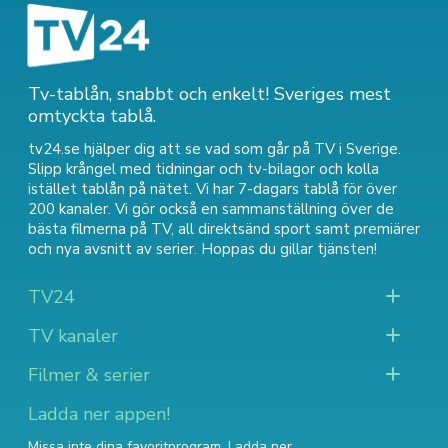
Tv-tablån, snabbt och enkelt! Sveriges mest
omtyckta tablå.
tv24.se hjälper dig att se vad som går på TV i Sverige.
Slipp krångel med tidningar och tv-bilagor och kolla
istället tablån på nätet. Vi har 7-dagars tablå för över
200 kanaler. Vi gör också en sammanställning över
de
bästa filmerna på TV
,
all direktsänd sport
samt
premiärer
och nya avsnitt av serier
. Hoppas du gillar tjänsten!
TV24
TV kanaler
Filmer & serier
Ladda ner appen!
Missa inte dina favoritprogram. Ladda ner