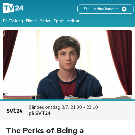
Ställ in dina kanaler
På TV idag
Filmer
Serier
Sport
Artiklar
Sändes
onsdag 8/7, 21:30 - 23:10
på
SVT24
The Perks of Being a