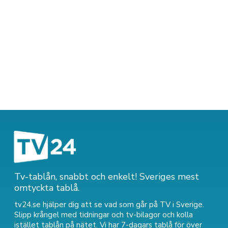
Tv-tablån, snabbt och enkelt! Sveriges mest
omtyckta tablå.
tv24.se hjälper dig att se vad som går på TV i Sverige.
Slipp krångel med tidningar och tv-bilagor och kolla
istället tablån på nätet. Vi har 7-dagars tablå för över