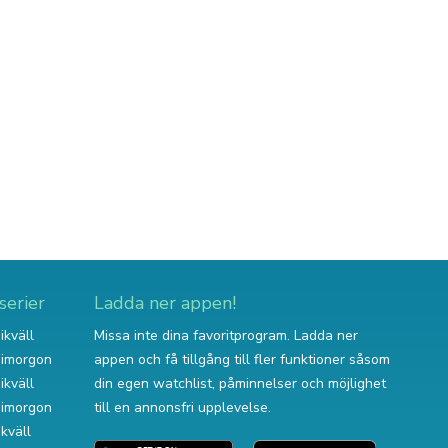
serier
Ladda ner appen!
ikväll
Missa inte dina favoritprogram. Ladda ner
v imorgon
appen och få tillgång till fler funktioner såsom
ikväll
din egen watchlist, påminnelser och möjlighet
v imorgon
till en annonsfri upplevelse.
ikväll