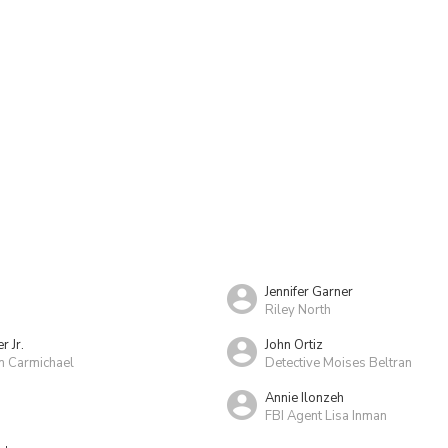
Jennifer Garner
Riley North
r Jr.
John Ortiz
an Carmichael
Detective Moises Beltran
Annie Ilonzeh
FBI Agent Lisa Inman