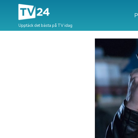
P
Upptäck det bästa på TV idag