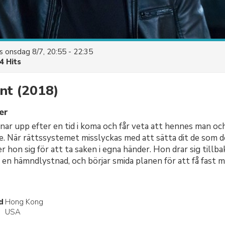
es
onsdag 8/7, 20:55 - 22:35
4 Hits
int
(2018)
er
nar upp efter en tid i koma och får veta att hennes man och
. När rättssystemet misslyckas med att sätta dit de som d
 hon sig för att ta saken i egna händer. Hon drar sig tillbaka
v en hämndlystnad, och börjar smida planen för att få fast 
d
Hong Kong
USA