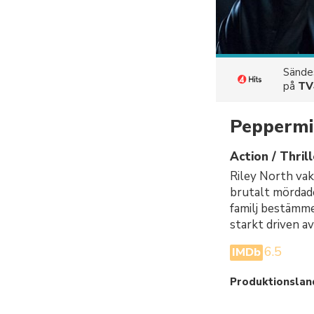
Sänd
på
TV
Pepperm
Action / Thrill
Riley North vak
brutalt mördade
familj bestämmer
starkt driven a
6.5
IMDb
Produktionslan