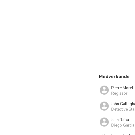
Medverkande
Pierre Morel
Regissör
John Gallaghe
Detective St
Juan Raba
Diego Garcia