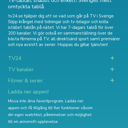
Tv-tablån, snabbt och enkelt! Sveriges mest
omtyckta tablå.
tv24.se hjälper dig att se vad som går på TV i Sverige.
Slipp krångel med tidningar och tv-bilagor och kolla
istället tablån på nätet. Vi har 7-dagars tablå för över
200 kanaler. Vi gör också en sammanställning över
de
bästa filmerna på TV
,
all direktsänd sport
samt
premiärer
och nya avsnitt av serier
. Hoppas du gillar tjänsten!
TV24
TV kanaler
Filmer & serier
Ladda ner appen!
Missa inte dina favoritprogram. Ladda ner
appen och få tillgång till fler funktioner såsom
din egen watchlist, påminnelser och möjlighet
till en annonsfri upplevelse.