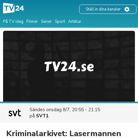
Ställ in dina kanaler
På TV idag
Filmer
Serier
Sport
Artiklar
Sändes
onsdag 8/7, 20:55 - 21:15
på
SVT1
Kriminalarkivet: Lasermannen