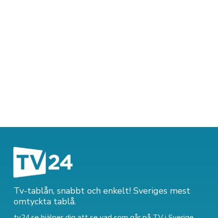
Tv-tablån, snabbt och enkelt! Sveriges mest
omtyckta tablå.
tv24.se hjälper dig att se vad som går på TV i Sverige.