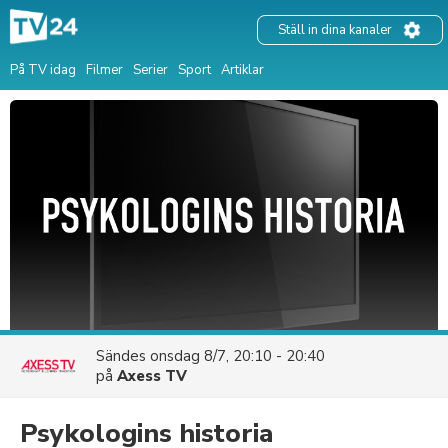
Ställ in dina kanaler
På TV idag
Filmer
Serier
Sport
Artiklar
Sändes
onsdag 8/7, 20:10 - 20:40
på
Axess TV
Psykologins historia