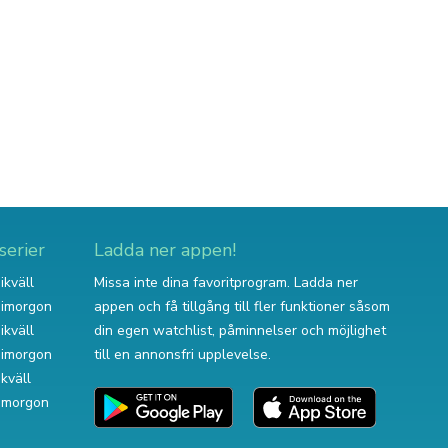
serier
Ladda ner appen!
ikväll
Missa inte dina favoritprogram. Ladda ner
v imorgon
appen och få tillgång till fler funktioner såsom
ikväll
din egen watchlist, påminnelser och möjlighet
v imorgon
till en annonsfri upplevelse.
ikväll
 imorgon