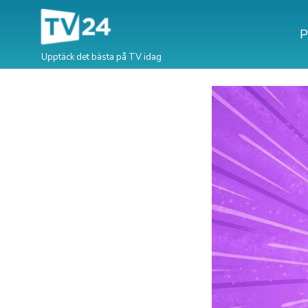
P
Upptäck det bästa på TV idag