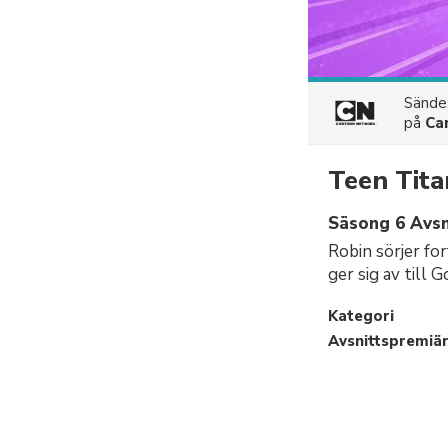
Sänd
på
Ca
Teen Tita
Säsong 6 Avsn
Robin sörjer for
ger sig av till 
Kategori
Avsnittspremiä