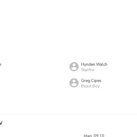
e
Hynden Walch
Starfire
Greg Cipes
Beast Boy
V
Idag, 09:10