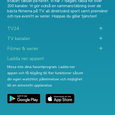
istället tablån på nätet. Vi har 7-dagars tablå för över
200 kanaler. Vi gör också en sammanställning över
de
bästa filmerna på TV
,
all direktsänd sport
samt
premiärer
och nya avsnitt av serier
. Hoppas du gillar tjänsten!
TV24
TV kanaler
Filmer & serier
Ladda ner appen!
Missa inte dina favoritprogram. Ladda ner
appen och få tillgång till fler funktioner såsom
din egen watchlist, påminnelser och möjlighet
till en annonsfri upplevelse.