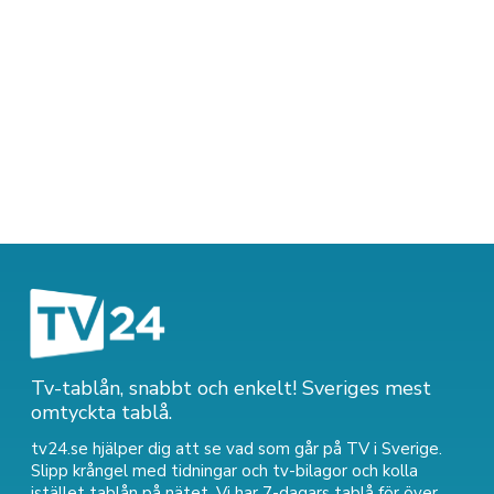
Tv-tablån, snabbt och enkelt! Sveriges mest
omtyckta tablå.
tv24.se hjälper dig att se vad som går på TV i Sverige.
Slipp krångel med tidningar och tv-bilagor och kolla
istället tablån på nätet. Vi har 7-dagars tablå för över