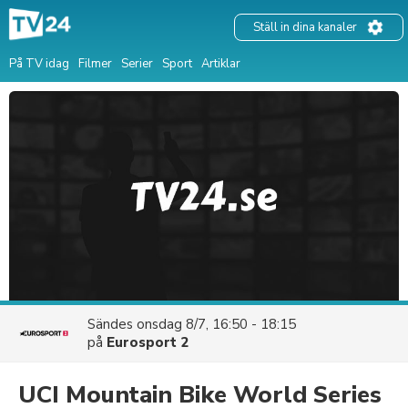
Ställ in dina kanaler
På TV idag
Filmer
Serier
Sport
Artiklar
Sändes
onsdag 8/7, 16:50 - 18:15
på
Eurosport 2
UCI Mountain Bike World Series