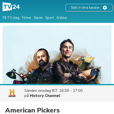
Ställ in dina kanaler
På TV idag
Filmer
Serier
Sport
Artiklar
Sändes
onsdag 8/7, 16:00 - 17:00
på
History Channel
American Pickers