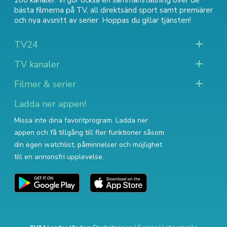
200 kanaler. Vi gör också en sammanställning över
de
bästa filmerna på TV
,
all direktsänd sport
samt
premiärer
och nya avsnitt av serier
. Hoppas du gillar tjänsten!
TV24
TV kanaler
Filmer & serier
Ladda ner appen!
Missa inte dina favoritprogram. Ladda ner
appen och få tillgång till fler funktioner såsom
din egen watchlist, påminnelser och möjlighet
till en annonsfri upplevelse.