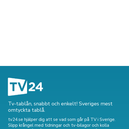
Tv-tablån, snabbt och enkelt! Sveriges mest
omtyckta tablå.
tv24.se hjälper dig att se vad som går på TV i Sverige.
Slipp krångel med tidningar och tv-bilagor och kolla