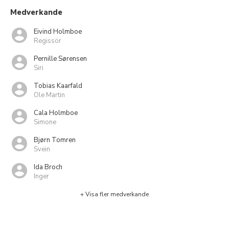
Medverkande
Eivind Holmboe
Regissör
Pernille Sørensen
Siri
Tobias Kaarfald
Ole Martin
Cala Holmboe
Simone
Bjørn Tomren
Svein
Ida Broch
Inger
+ Visa fler medverkande