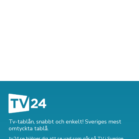
Tv-tablån, snabbt och enkelt! Sveriges mest
omtyckta tablå.
tv24.se hjälper dig att se vad som går på TV i Sverige.