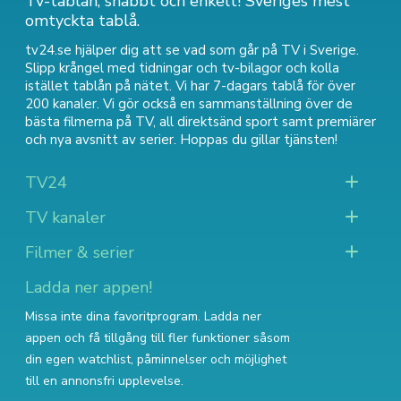
Tv-tablån, snabbt och enkelt! Sveriges mest
omtyckta tablå.
tv24.se hjälper dig att se vad som går på TV i Sverige.
Slipp krångel med tidningar och tv-bilagor och kolla
istället tablån på nätet. Vi har 7-dagars tablå för över
200 kanaler. Vi gör också en sammanställning över
de
bästa filmerna på TV
,
all direktsänd sport
samt
premiärer
och nya avsnitt av serier
. Hoppas du gillar tjänsten!
TV24
TV kanaler
Filmer & serier
Ladda ner appen!
Missa inte dina favoritprogram. Ladda ner
appen och få tillgång till fler funktioner såsom
din egen watchlist, påminnelser och möjlighet
till en annonsfri upplevelse.