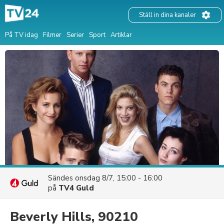
Ställ in dina kanaler
På TV idag
Filmer
Serier
Sport
Artiklar
Sändes
onsdag 8/7, 15:00 - 16:00
på
TV4 Guld
Beverly Hills, 90210