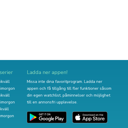
serier
Ladda ner appen!
ikväll
Missa inte dina favoritprogram. Ladda ner
v imorgon
appen och få tillgång till fler funktioner såsom
ikväll
din egen watchlist, påminnelser och möjlighet
v imorgon
till en annonsfri upplevelse.
ikväll
 imorgon