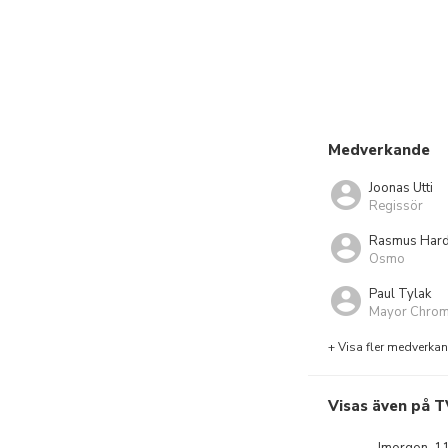
Medverkande
Joonas Utti
Regissör
Rasmus Hard
Osmo
Paul Tylak
Mayor Chro
+ Visa fler medverka
Visas även på T