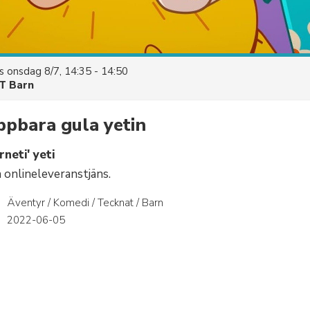
es
onsdag 8/7, 14:35 - 14:50
T Barn
pbara gula yetin
neti' yeti
n onlineleveranstjäns.
Äventyr / Komedi / Tecknat / Barn
r
2022-06-05