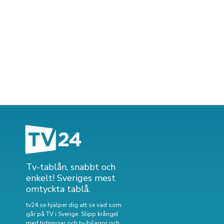
Tv-tablån, snabbt och
enkelt! Sveriges mest
omtyckta tablå.
tv24.se hjälper dig att se vad som
går på TV i Sverige. Slipp krångel
med tidningar och tv-bilagor och