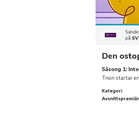
Sänd
på
SV
Den ostop
Säsong 1: Inter
Trion startar e
Kategori
Avsnittspremiä