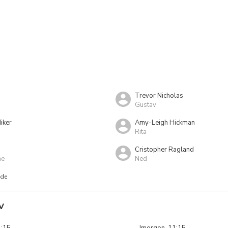
Trevor Nicholas
Gustav
iker
Amy-Leigh Hickman
Rita
Cristopher Ragland
me
Ned
nde
V