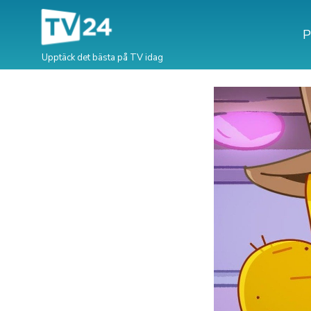
P
Upptäck det bästa på TV idag