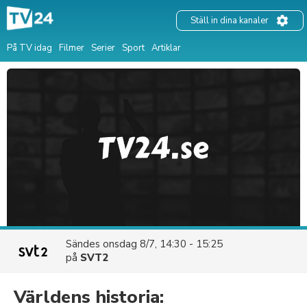
Ställ in dina kanaler
På TV idag
Filmer
Serier
Sport
Artiklar
Sändes
onsdag 8/7, 14:30 - 15:25
på
SVT2
Världens historia: