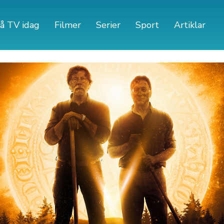
å TV idag
Filmer
Serier
Sport
Artiklar