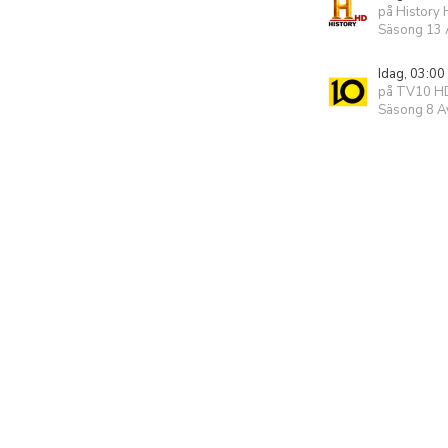
på History
Säsong 13 A
Idag, 03:00
på TV10 H
Säsong 8 Av