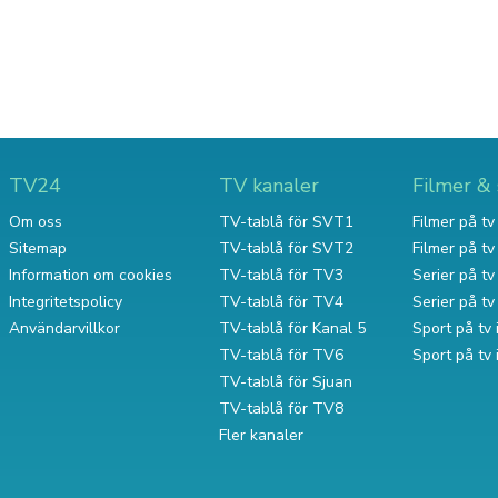
TV24
TV kanaler
Filmer & 
Om oss
TV-tablå för SVT1
Filmer på tv 
Sitemap
TV-tablå för SVT2
Filmer på t
Information om cookies
TV-tablå för TV3
Serier på tv 
Integritetspolicy
TV-tablå för TV4
Serier på t
Användarvillkor
TV-tablå för Kanal 5
Sport på tv 
TV-tablå för TV6
Sport på tv
TV-tablå för Sjuan
TV-tablå för TV8
Fler kanaler