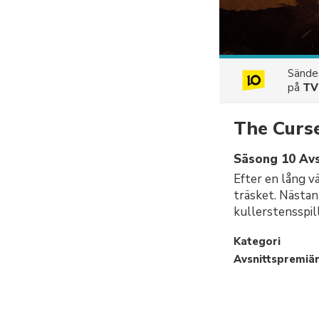
Sänd
på
TV
The Curse
Säsong 10 Avs
Efter en lång vä
träsket. Nästan
kullerstensspil
Kategori
Avsnittspremiä