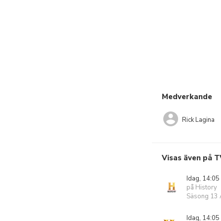
Medverkande
Rick Lagina
Visas även på T
Idag, 14:05
på History
Säsong 13 A
Idag, 14:05