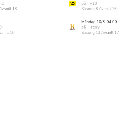
 HD
på TV10
vsnitt 18
Säsong 8 Avsnitt 16
Måndag 10/8, 04:00
D
på History
snitt 16
Säsong 13 Avsnitt 17