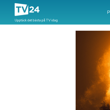
P
Upptäck det bästa på TV idag