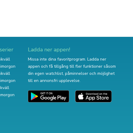
serier
Ladda ner appen!
ikväll
Missa inte dina favoritprogram. Ladda ner
v imorgon
appen och få tillgång till fler funktioner såsom
ikväll
din egen watchlist, påminnelser och möjlighet
v imorgon
till en annonsfri upplevelse.
ikväll
 imorgon