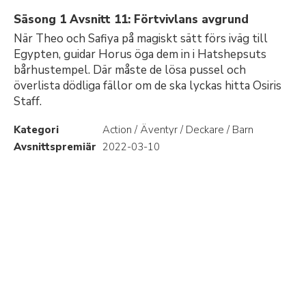
Säsong 1 Avsnitt 11: Förtvivlans avgrund
När Theo och Safiya på magiskt sätt förs iväg till
Egypten, guidar Horus öga dem in i Hatshepsuts
bårhustempel. Där måste de lösa pussel och
överlista dödliga fällor om de ska lyckas hitta Osiris
Staff.
Kategori
Action / Äventyr / Deckare / Barn
Avsnittspremiär
2022-03-10