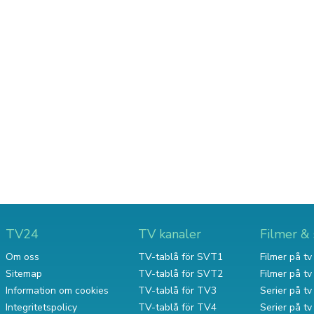
TV24
TV kanaler
Filmer & 
Om oss
TV-tablå för SVT1
Filmer på tv 
Sitemap
TV-tablå för SVT2
Filmer på t
Information om cookies
TV-tablå för TV3
Serier på tv 
Integritetspolicy
TV-tablå för TV4
Serier på t