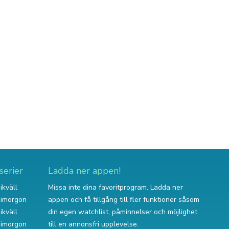
serier
Ladda ner appen!
ikväll
Missa inte dina favoritprogram. Ladda ner
v imorgon
appen och få tillgång till fler funktioner såsom
ikväll
din egen watchlist, påminnelser och möjlighet
v imorgon
till en annonsfri upplevelse.