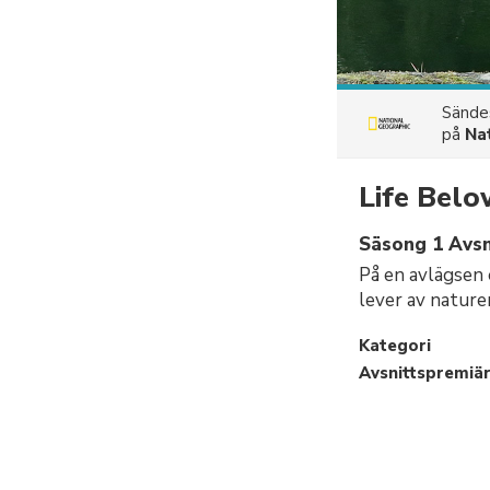
Sänd
på
Na
Life Belo
Säsong 1 Avsn
På en avlägsen 
lever av nature
Kategori
Avsnittspremiä