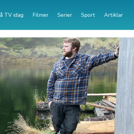
å TV idag
Filmer
Serier
Sport
Artiklar