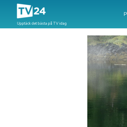
P
Upptäck det bästa på TV idag