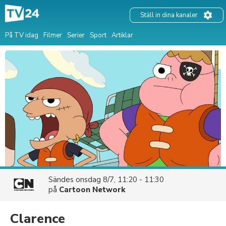
Ställ in dina kanaler
På TV idag
Filmer
Serier
Sport
Artiklar
Sändes
onsdag 8/7, 11:20 - 11:30
på
Cartoon Network
Clarence