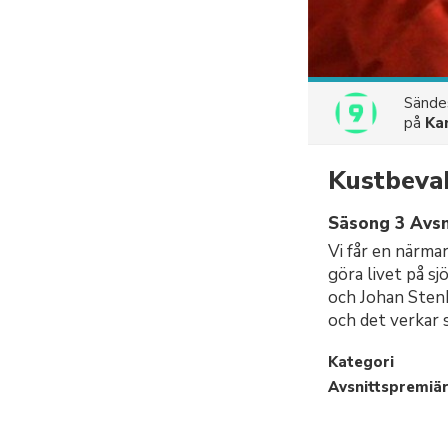
Sänd
på
Ka
Kustbeva
Säsong 3 Avsn
Vi får en närma
göra livet på s
och Johan Stenk
och det verkar 
Kategori
Avsnittspremiä