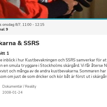
es
onsdag 8/7, 11:00 - 12:15
nal 9
karna & SSRS
itt 1
re inblick i hur Kustbevakningen och SSRS samverkar för att
jön en smula tryggare i Stockholms skärgård. Vi får återse
vist och många av de andra kustbevakarna. Sommaren har p
som om just de som dricker och kör båt är först ut i skärgår
Dokumentär / Reality
r
2008-01-24