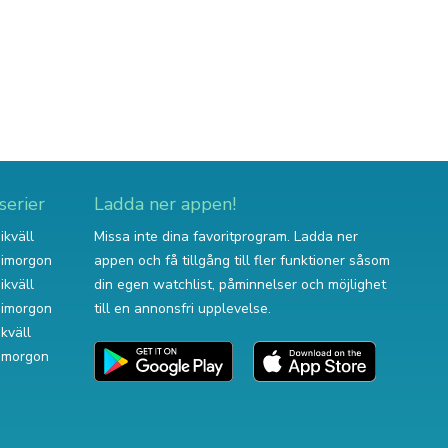
serier
Ladda ner appen!
ikväll
Missa inte dina favoritprogram. Ladda ner
v imorgon
appen och få tillgång till fler funktioner såsom
ikväll
din egen watchlist, påminnelser och möjlighet
v imorgon
till en annonsfri upplevelse.
ikväll
 imorgon