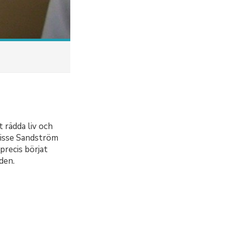
 rädda liv och
 Nisse Sandström
recis börjat
den.