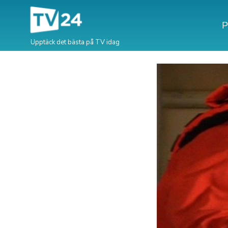
P
Upptäck det bästa på TV idag