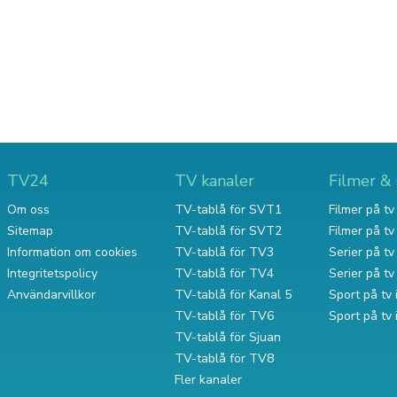
TV24
TV kanaler
Filmer & 
Om oss
TV-tablå för SVT1
Filmer på tv 
Sitemap
TV-tablå för SVT2
Filmer på t
Information om cookies
TV-tablå för TV3
Serier på tv 
Integritetspolicy
TV-tablå för TV4
Serier på t
Användarvillkor
TV-tablå för Kanal 5
Sport på tv 
TV-tablå för TV6
Sport på tv
TV-tablå för Sjuan
TV-tablå för TV8
Fler kanaler