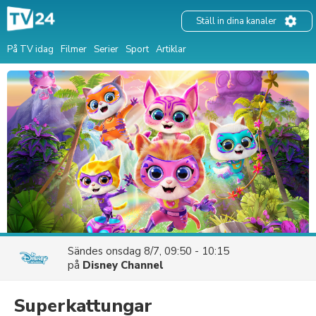
Ställ in dina kanaler
På TV idag
Filmer
Serier
Sport
Artiklar
Sändes
onsdag 8/7, 09:50 - 10:15
på
Disney Channel
Superkattungar