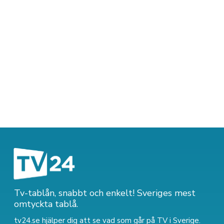
Tv-tablån, snabbt och enkelt! Sveriges mest
omtyckta tablå.
tv24.se hjälper dig att se vad som går på TV i Sverige.