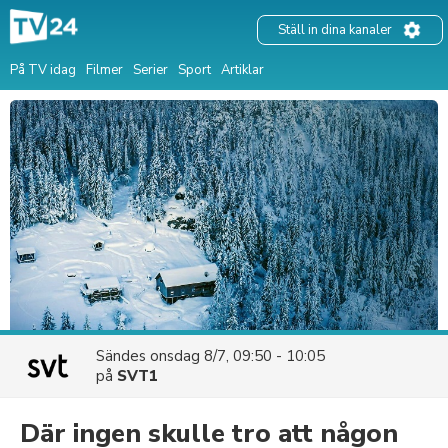
Ställ in dina kanaler
På TV idag
Filmer
Serier
Sport
Artiklar
Sändes
onsdag 8/7, 09:50 - 10:05
på
SVT1
Där ingen skulle tro att någon