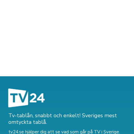
Tv-tablån, snabbt och enkelt! Sveriges mest
omtyckta tablå.
tv24.se hjälper dig att se vad som går på TV i Sverige.