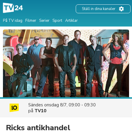
Ställ in dina kanaler
På TV idag
Filmer
Serier
Sport
Artiklar
Sändes
onsdag 8/7, 09:00 - 09:30
på
TV10
Ricks antikhandel