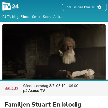
Ställ in dina kanaler
På TV idag
Filmer
Serier
Sport
Artiklar
Sändes
onsdag 8/7, 08:10 - 09:00
på
Axess TV
Familjen Stuart En blodig