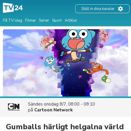
Ställ in dina kanaler
På TV idag
Filmer
Serier
Sport
Artiklar
Sändes
onsdag 8/7, 08:00 - 08:10
på
Cartoon Network
Gumballs härligt helgalna värld