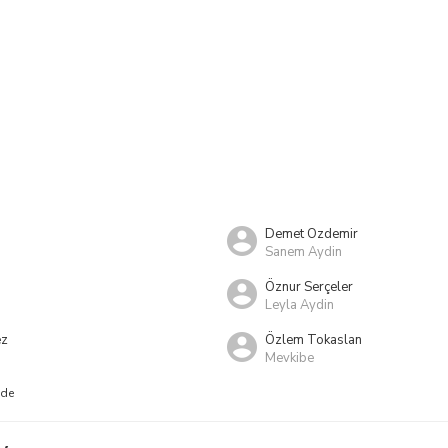
Demet Ozdemir
Sanem Aydin
Öznur Serçeler
Leyla Aydin
ez
Özlem Tokaslan
Mevkibe
nde