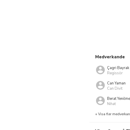
Medverkande
Çagri Bayrak
Regissör
Can Yaman
Can Divit
Berat Yenilm
Nihat
+ Visa fler medverka