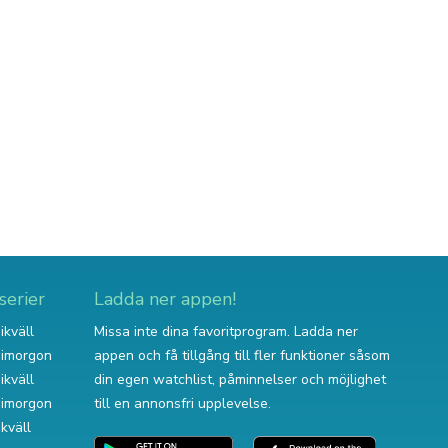
serier
Ladda ner appen!
ikväll
Missa inte dina favoritprogram. Ladda ner
v imorgon
appen och få tillgång till fler funktioner såsom
ikväll
din egen watchlist, påminnelser och möjlighet
v imorgon
till en annonsfri upplevelse.
ikväll