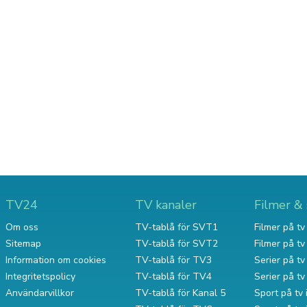
TV24
TV kanaler
Filmer & 
Om oss
TV-tablå för SVT1
Filmer på tv 
Sitemap
TV-tablå för SVT2
Filmer på t
Information om cookies
TV-tablå för TV3
Serier på tv 
Integritetspolicy
TV-tablå för TV4
Serier på t
Användarvillkor
TV-tablå för Kanal 5
Sport på tv 