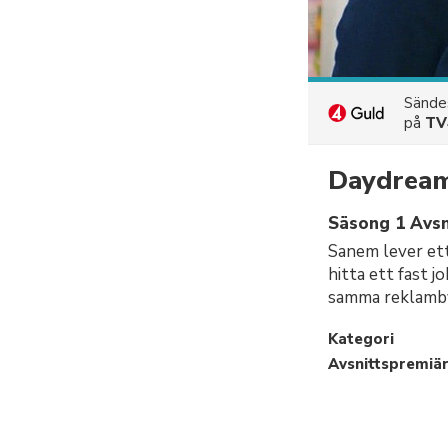
Sänd
på
TV
Daydrea
Säsong 1 Avsn
Sanem lever ett
hitta ett fast 
samma reklamby
Kategori
Avsnittspremiä