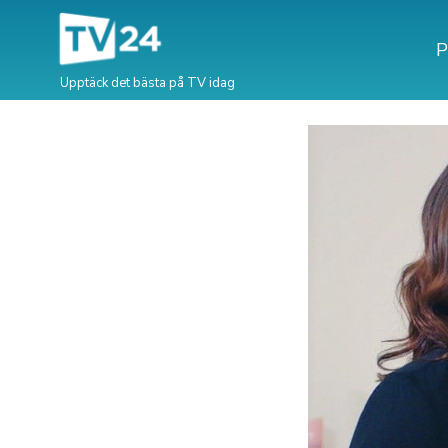
P
Upptäck det bästa på TV idag