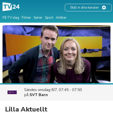
Ställ in dina kanaler
På TV idag
Filmer
Serier
Sport
Artiklar
Sändes
onsdag 8/7, 07:45 - 07:50
på
SVT Barn
Lilla Aktuellt