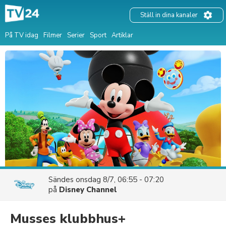
Ställ in dina kanaler
På TV idag
Filmer
Serier
Sport
Artiklar
Sändes
onsdag 8/7, 06:55 - 07:20
på
Disney Channel
Musses klubbhus+