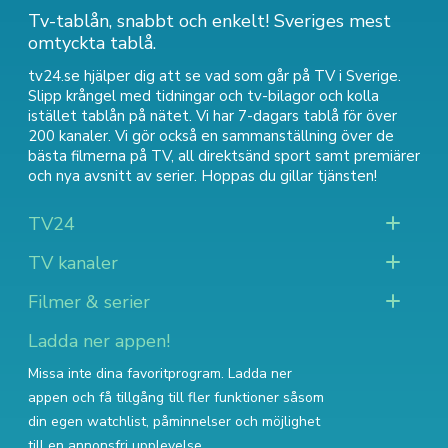
Tv-tablån, snabbt och enkelt! Sveriges mest
omtyckta tablå.
tv24.se hjälper dig att se vad som går på TV i Sverige.
Slipp krångel med tidningar och tv-bilagor och kolla
istället tablån på nätet. Vi har 7-dagars tablå för över
200 kanaler. Vi gör också en sammanställning över
de
bästa filmerna på TV
,
all direktsänd sport
samt
premiärer
och nya avsnitt av serier
. Hoppas du gillar tjänsten!
TV24
TV kanaler
Filmer & serier
Ladda ner appen!
Missa inte dina favoritprogram. Ladda ner
appen och få tillgång till fler funktioner såsom
din egen watchlist, påminnelser och möjlighet
till en annonsfri upplevelse.