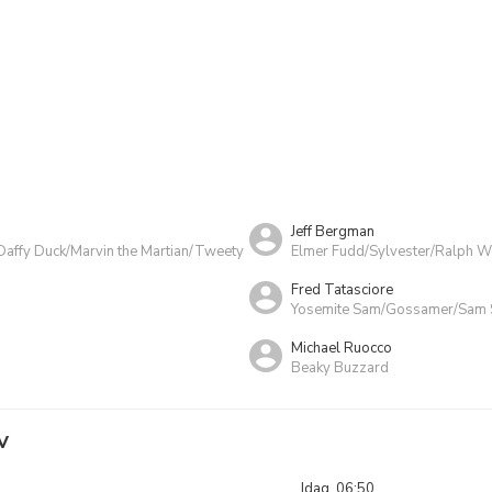
Jeff Bergman
affy Duck/Marvin the Martian/Tweety
Elmer Fudd/Sylvester/Ralph W
Fred Tatasciore
Yosemite Sam/Gossamer/Sam
Michael Ruocco
Beaky Buzzard
V
Idag, 06:50