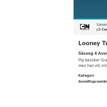
Sänd
på
Ca
Looney T
Säsong 4 Avsni
Pip besöker Gra
men han vill int
Kategori
Avsnittspremiä