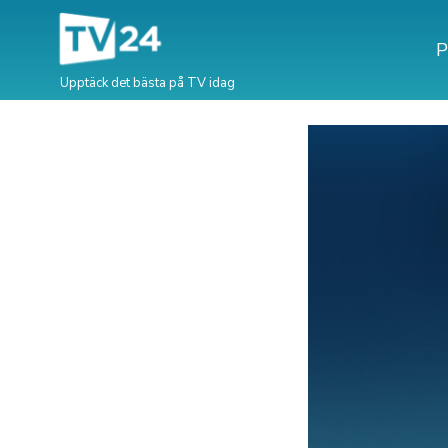
P
Upptäck det bästa på TV idag