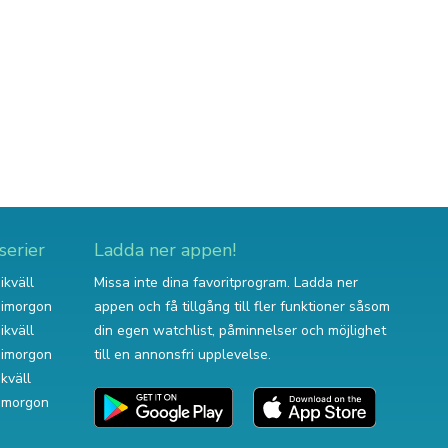
serier
Ladda ner appen!
ikväll
Missa inte dina favoritprogram. Ladda ner
v imorgon
appen och få tillgång till fler funktioner såsom
ikväll
din egen watchlist, påminnelser och möjlighet
v imorgon
till en annonsfri upplevelse.
ikväll
 imorgon