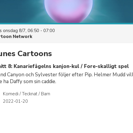
es
onsdag 8/7, 06:50 - 07:00
rtoon Network
unes Cartoons
tt 8: Kanariefågelns kanjon-kul / Fore-skalligt spel
nd Canyon och Sylvester följer efter Pip. Helmer Mudd vill
e ha Daffy som sin caddie.
Komedi / Tecknat / Barn
r
2022-01-20