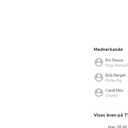
Medverkande
Eric Bauza
Bugs Bunny/D
Bob Bergen
Porky Pig
Candi Milo
Granny
Visas även på T
Idag, 06:40