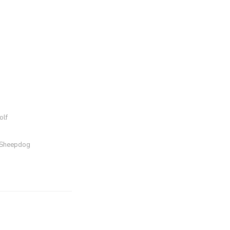
olf
 Sheepdog