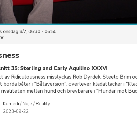
es
onsdag 8/7, 06:30 - 06:50
TV
sness
nitt 35: Sterling and Carly Aquilino XXXVI
itt av Ridiculousness misslyckas Rob Dyrdek, Steelo Brim o
t borda båtar i "Båtaversion", överlever klädattacker i "Kl
 rivaliteten mellan hund och brevbärare i "Hundar mot Bud
Komedi / Nöje / Reality
r
2023-09-22