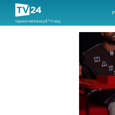
P
Upptäck det bästa på TV idag