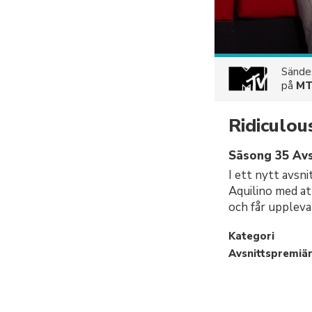
Sänd
på
M
Ridiculou
Säsong 35 Avs
I ett nytt avsn
Aquilino med at
och får uppleva
Kategori
Avsnittspremiä