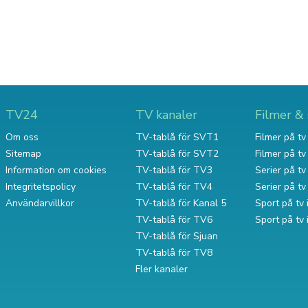
TV24
TV kanaler
Filmer & 
Om oss
TV-tablå för SVT1
Filmer på tv 
Sitemap
TV-tablå för SVT2
Filmer på t
Information om cookies
TV-tablå för TV3
Serier på tv 
Integritetspolicy
TV-tablå för TV4
Serier på t
Användarvillkor
TV-tablå för Kanal 5
Sport på tv 
TV-tablå för TV6
Sport på tv
TV-tablå för Sjuan
TV-tablå för TV8
Fler kanaler