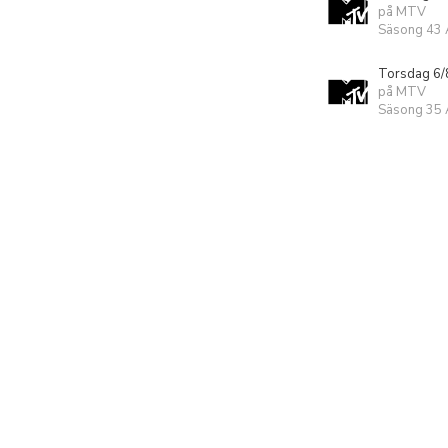
på MTV
Säsong 43 A
Torsdag 6/
på MTV
Säsong 35 A