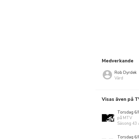
Medverkande
Rob Dyrdek
Värd
Visas även på T
Torsdag 6/
på MTV
Säsong 43 A
Torsdag 6/