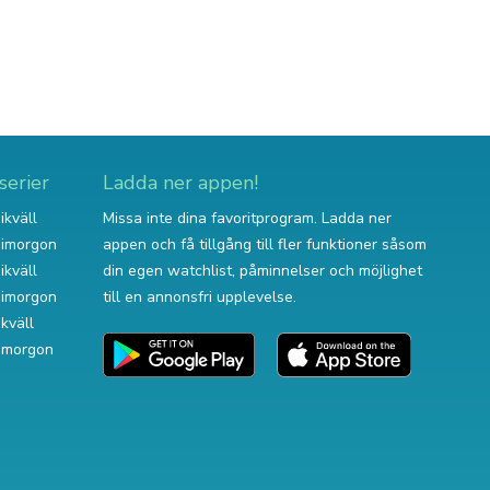
serier
Ladda ner appen!
ikväll
Missa inte dina favoritprogram. Ladda ner
v imorgon
appen och få tillgång till fler funktioner såsom
ikväll
din egen watchlist, påminnelser och möjlighet
v imorgon
till en annonsfri upplevelse.
ikväll
 imorgon