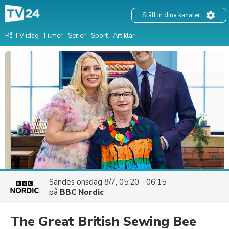
Ställ in dina kanaler
På TV idag
Filmer
Serier
Sport
Artiklar
Sändes
onsdag 8/7, 05:20 - 06:15
på
BBC Nordic
The Great British Sewing Bee