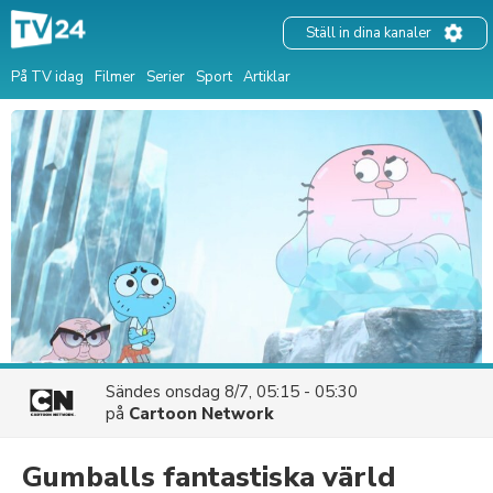
Ställ in dina kanaler
På TV idag
Filmer
Serier
Sport
Artiklar
Sändes
onsdag 8/7, 05:15 - 05:30
på
Cartoon Network
Gumballs fantastiska värld