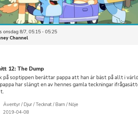
es
onsdag 8/7, 05:15 - 05:25
sney Channel
itt 12: The Dump
 på soptippen berättar pappa att han är bäst på allt i värl
 pappa har slängt en av hennes gamla teckningar ifrågasät
t.
Äventyr / Djur / Tecknat / Barn / Nöje
r
2019-04-08