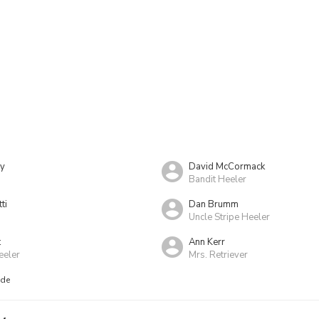
ry
David McCormack
Bandit Heeler
ti
Dan Brumm
Uncle Stripe Heeler
t
Ann Kerr
eeler
Mrs. Retriever
nde