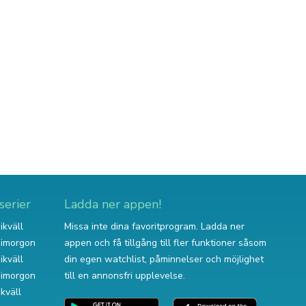
serier
Ladda ner appen!
ikväll
Missa inte dina favoritprogram. Ladda ner
v imorgon
appen och få tillgång till fler funktioner såsom
ikväll
din egen watchlist, påminnelser och möjlighet
v imorgon
till en annonsfri upplevelse.
ikväll