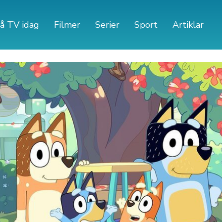
å TV idag
Filmer
Serier
Sport
Artiklar