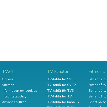
TV24
TV kanaler
Filmer & 
Om oss
TV-tablå för SVT1
Filmer på tv 
Sitemap
TV-tablå för SVT2
Filmer på t
Information om cookies
TV-tablå för TV3
Serier på tv 
Integritetspolicy
TV-tablå för TV4
Serier på t
Användarvillkor
TV-tablå för Kanal 5
Sport på tv 