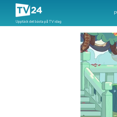
P
Upptäck det bästa på TV idag