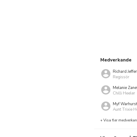
Medverkande
Richard Jeffe
Regissör
Melanie Zanet
Chilli Heeler
Myf Warhurs
Aunt Trixie H
+ Visa fler medverka