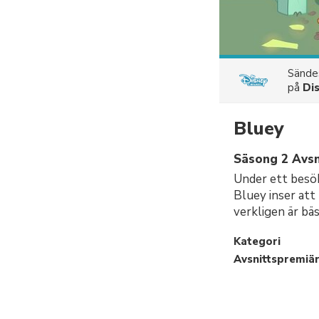
Sänd
på
Di
Bluey
Säsong 2 Avsn
Under ett besök
Bluey inser att
verkligen är bäs
Kategori
Avsnittspremiä