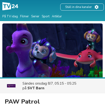
Ställ in dina kanaler
På TV idag
Filmer
Serier
Sport
Artiklar
Sändes
onsdag 8/7, 05:15 - 05:25
på
SVT Barn
PAW Patrol