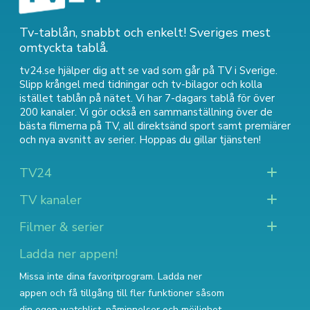
Tv-tablån, snabbt och enkelt! Sveriges mest
omtyckta tablå.
tv24.se hjälper dig att se vad som går på TV i Sverige.
Slipp krångel med tidningar och tv-bilagor och kolla
istället tablån på nätet. Vi har 7-dagars tablå för över
200 kanaler. Vi gör också en sammanställning över
de
bästa filmerna på TV
,
all direktsänd sport
samt
premiärer
och nya avsnitt av serier
. Hoppas du gillar tjänsten!
TV24
TV kanaler
Filmer & serier
Ladda ner appen!
Missa inte dina favoritprogram. Ladda ner
appen och få tillgång till fler funktioner såsom
din egen watchlist, påminnelser och möjlighet