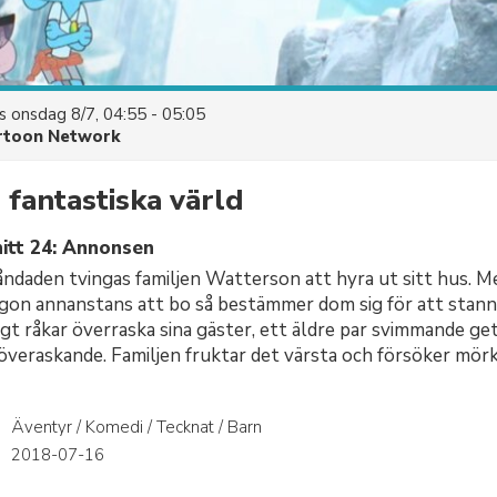
es
onsdag 8/7, 04:55 - 05:05
rtoon Network
fantastiska värld
itt 24: Annonsen
åndaden tvingas familjen Watterson att hyra ut sitt hus. 
gon annanstans att bo så bestämmer dom sig för att stanna
gt råkar överraska sina gäster, ett äldre par svimmande ge
t överaskande. Familjen fruktar det värsta och försöker mö
Äventyr / Komedi / Tecknat / Barn
r
2018-07-16