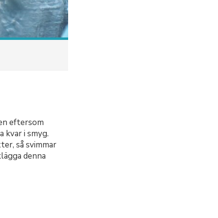
Men eftersom
 kvar i smyg.
tter, så svimmar
rklägga denna