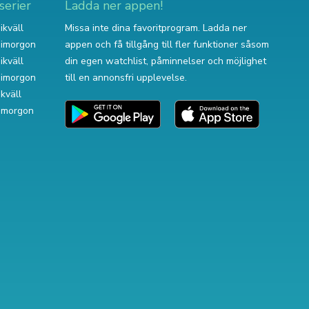
serier
Ladda ner appen!
ikväll
Missa inte dina favoritprogram. Ladda ner
v imorgon
appen och få tillgång till fler funktioner såsom
ikväll
din egen watchlist, påminnelser och möjlighet
v imorgon
till en annonsfri upplevelse.
ikväll
 imorgon