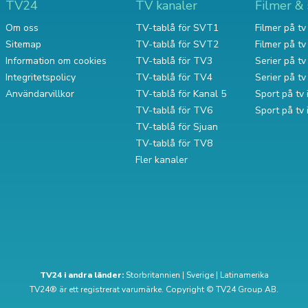
TV24
TV kanaler
Filmer & 
Om oss
TV-tablå för SVT1
Filmer på tv 
Sitemap
TV-tablå för SVT2
Filmer på t
Information om cookies
TV-tablå för TV3
Serier på tv 
Integritetspolicy
TV-tablå för TV4
Serier på t
Användarvillkor
TV-tablå för Kanal 5
Sport på tv 
TV-tablå för TV6
Sport på tv
TV-tablå för Sjuan
TV-tablå för TV8
Fler kanaler
TV24 i andra länder:
Storbritannien
|
Sverige
|
Latinamerika
TV24® är ett registrerat varumärke. Copyright © TV24 Group AB.