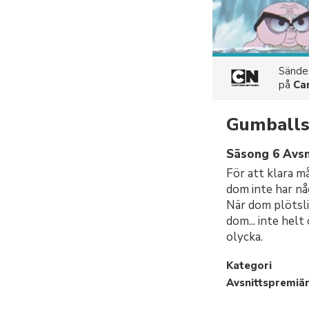
Sänd
på
Ca
Gumballs 
Säsong 6 Avsn
För att klara m
dom inte har nå
När dom plötsli
dom... inte hel
olycka.
Kategori
Avsnittspremiä