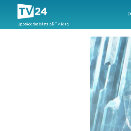
P
Upptäck det bästa på TV idag