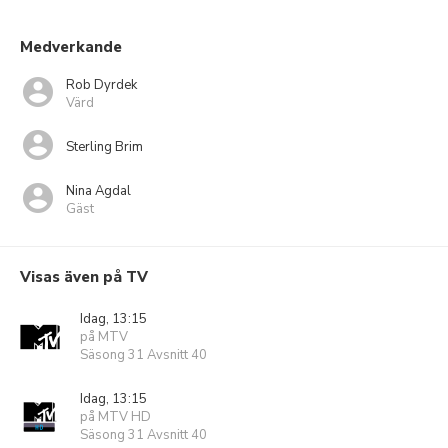
Medverkande
Rob Dyrdek
Värd
Sterling Brim
Nina Agdal
Gäst
Visas även på TV
Idag, 13:15
på MTV
Säsong 31 Avsnitt 40
Idag, 13:15
på MTV HD
Säsong 31 Avsnitt 40