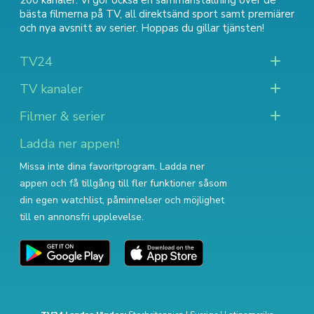
200 kanaler. Vi gör också en sammanställning över
de
bästa filmerna på TV
,
all direktsänd sport
samt
premiärer
och nya avsnitt av serier
. Hoppas du gillar tjänsten!
TV24
TV kanaler
Filmer & serier
Ladda ner appen!
Missa inte dina favoritprogram. Ladda ner
appen och få tillgång till fler funktioner såsom
din egen watchlist, påminnelser och möjlighet
till en annonsfri upplevelse.