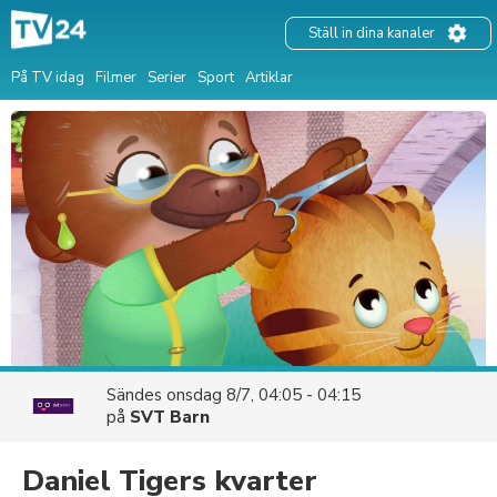
Ställ in dina kanaler
På TV idag
Filmer
Serier
Sport
Artiklar
Sändes
onsdag 8/7, 04:05 - 04:15
på
SVT Barn
Daniel Tigers kvarter