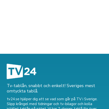
Tv-tablån, snabbt och enkelt! Sveriges mest
omtyckta tablå.
tv24.se hjälper dig att se vad som går på TV i Sverige.
Slipp krångel med tidningar och tv-bilagor och kolla
istället tablån på nätet. Vi har 7-dagars tablå för över