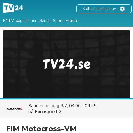
Ställ in dina kanaler
På TV idag
Filmer
Serier
Sport
Artiklar
Sändes
onsdag 8/7, 04:00 - 04:45
på
Eurosport 2
FIM Motocross-VM