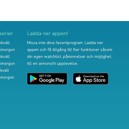
serier
Ladda ner appen!
ikväll
Missa inte dina favoritprogram. Ladda ner
v imorgon
appen och få tillgång till fler funktioner såsom
ikväll
din egen watchlist, påminnelser och möjlighet
v imorgon
till en annonsfri upplevelse.
ikväll
 imorgon