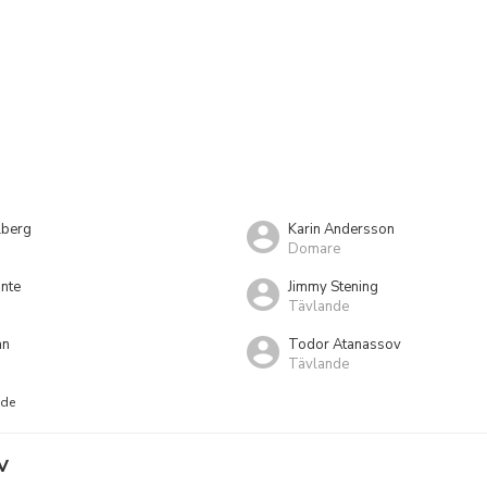
lberg
Karin Andersson
Domare
nte
Jimmy Stening
Tävlande
an
Todor Atanassov
Tävlande
nde
V