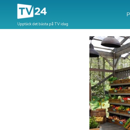
P
Upptäck det bästa på TV idag