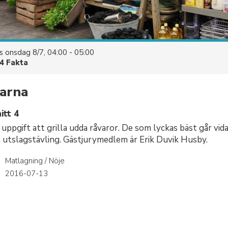
es
onsdag 8/7, 04:00 - 05:00
4 Fakta
tarna
itt 4
 uppgift att grilla udda råvaror. De som lyckas bäst går vid
n utslagstävling. Gästjurymedlem är Erik Duvik Husby.
Matlagning / Nöje
r
2016-07-13