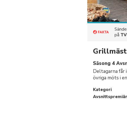
Sänd
på
TV
Grillmäs
Säsong 4 Avsn
Deltagarna får i
övriga möts i e
Kategori
Avsnittspremiä