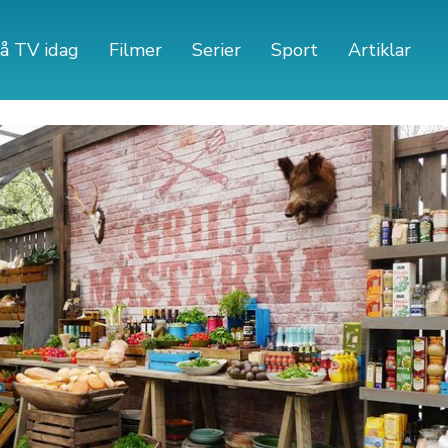
å TV idag
Filmer
Serier
Sport
Artiklar