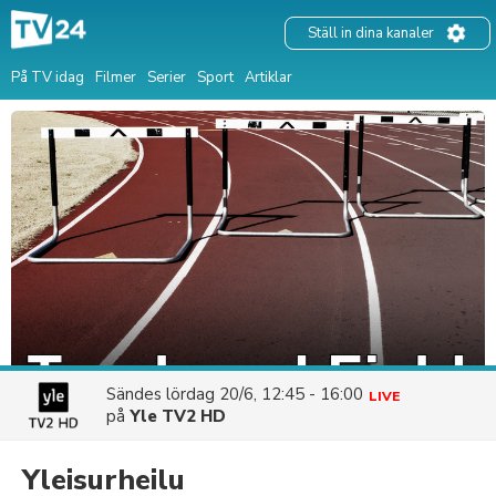
Ställ in dina kanaler
På TV idag
Filmer
Serier
Sport
Artiklar
Sändes
lördag 20/6, 12:45 - 16:00
LIVE
på
Yle TV2 HD
Yleisurheilu