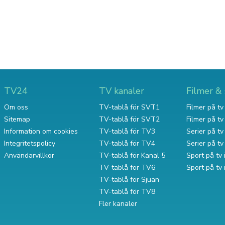
TV24
TV kanaler
Filmer & 
Om oss
TV-tablå för SVT1
Filmer på tv 
Sitemap
TV-tablå för SVT2
Filmer på t
Information om cookies
TV-tablå för TV3
Serier på tv 
Integritetspolicy
TV-tablå för TV4
Serier på t
Användarvillkor
TV-tablå för Kanal 5
Sport på tv 
TV-tablå för TV6
Sport på tv
TV-tablå för Sjuan
TV-tablå för TV8
Fler kanaler