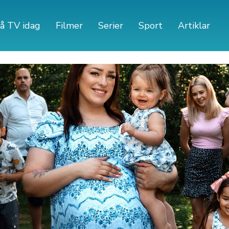
å TV idag
Filmer
Serier
Sport
Artiklar