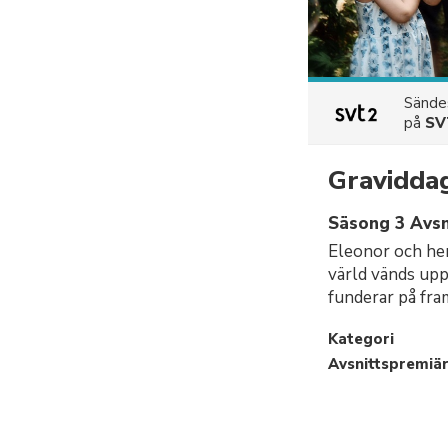
Sänd
på
SV
Gravidda
Säsong 3 Avsn
Eleonor och hen
värld vänds upp
funderar på fra
Kategori
Avsnittspremiä