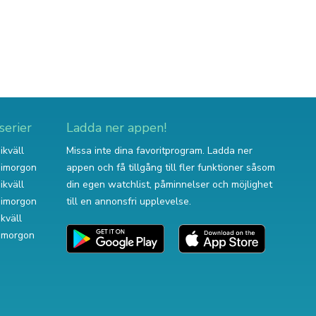
serier
Ladda ner appen!
ikväll
Missa inte dina favoritprogram. Ladda ner
v imorgon
appen och få tillgång till fler funktioner såsom
ikväll
din egen watchlist, påminnelser och möjlighet
v imorgon
till en annonsfri upplevelse.
ikväll
 imorgon