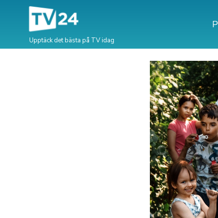
P
Upptäck det bästa på TV idag